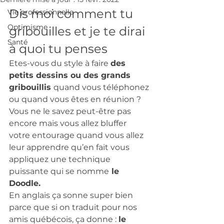
Dis moi comment tu 
Vie professionnelle
Optimisme
gribouilles et je te dirai 
Santé
à quoi tu penses 
Etes-vous du style à faire 
des 
petits dessins ou des grands 
gribouillis 
quand vous téléphonez 
ou quand vous êtes en réunion ? 
Vous ne le savez peut-être pas 
encore mais vous allez bluffer 
votre entourage quand vous allez 
leur apprendre qu’en fait vous 
appliquez une technique 
puissante qui se nomme
 le 
Doodle.
En anglais ça sonne super bien 
parce que si on traduit pour nos 
amis québécois, ça donne : 
le 