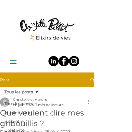
Post
Tous les posts
Christelle et Aurore
Tous les posts
26 juin 2020
3 min de lecture
Que veulent dire mes
Alimentation
gribouillis ?
Bien-être
Créativité
Dernière mise à jour :
15 févr. 2022