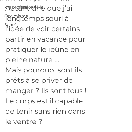
Autant dire que j’ai 
Vie professionnelle
Optimisme
longtemps souri à 
Santé
l’idée de voir certains 
partir en vacance pour 
pratiquer le jeûne en 
pleine nature …
Mais pourquoi sont ils 
prêts à se priver de 
manger ? Ils sont fous ! 
Le corps est il capable 
de tenir sans rien dans 
le ventre ?  