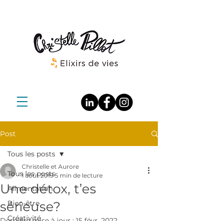
Post
Tous les posts
Christelle et Aurore
Tous les posts
1 août 2019
5 min de lecture
Une détox, t’es
Alimentation
sérieuse?
Bien-être
Créativité
Dernière mise à jour :
15 févr. 2022