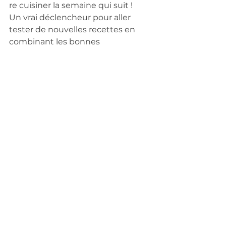
re cuisiner la semaine qui suit ! 
Un vrai déclencheur pour aller 
tester de nouvelles recettes en 
combinant les bonnes 
associations alimentaires et 
revitalisantes pour le corps tout en 
se faisant plaisir
 ! 
Détox, jeûne, cure 
vitalité ou monodiète ? 
Le jeûne 
Pour les plus courageux, il existe 
aussi la formule jeûne : 
«  
Le 
jeûne
 est sans doute l’une 
des plus anciennes approches 
d’
autoguérison
. Même dans la 
nature, les animaux cessent 