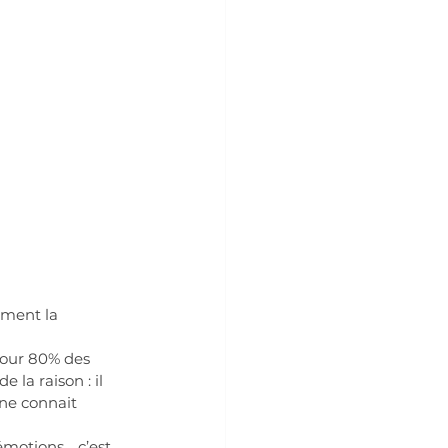
ement la 
Pour 80% des 
la raison : il 
ne connait 
 émotions… c’est 