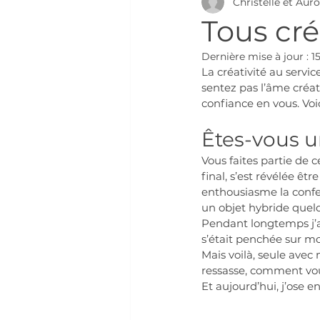
Christelle et Aur
Tous créa
Dernière mise à jour :
1
La créativité au servi
sentez pas l’âme créat
confiance en vous. Voic
Êtes-vous un
Vous faites partie de 
final, s’est révélée ê
enthousiasme la confec
un objet hybride quelq
Pendant longtemps j’ai
s’était penchée sur m
Mais voilà, seule ave
ressasse, comment vous
Et aujourd’hui, j’ose e