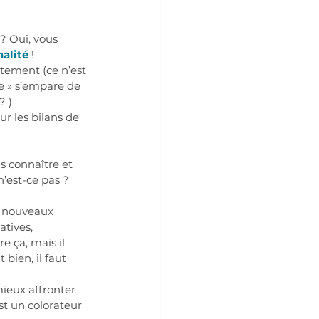
? Oui, vous 
nalité
 !
tement (ce n’est 
e » s’empare de 
 )  
ur les bilans de 
s connaître et 
n’est-ce pas ? 
e nouveaux 
atives, 
e ça, mais il 
bien, il faut 
mieux affronter 
st un colorateur 