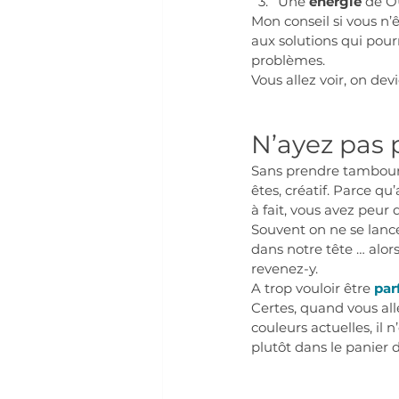
Une 
énergie
 de O
Mon conseil si vous n’
aux solutions qui pour
problèmes.
Vous allez voir, on dev
N’ayez pas p
Sans prendre tambours 
êtes, créatif. Parce q
à fait, vous avez peur 
Souvent on ne se lance 
dans notre tête … alors
revenez-y.
A trop vouloir être 
par
Certes, quand vous all
couleurs actuelles, il n
plutôt dans le panier 