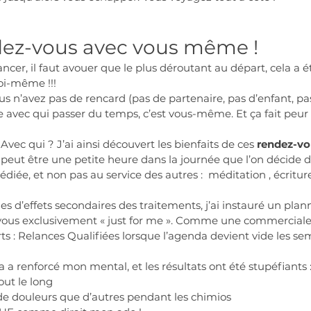
dez-vous avec vous même !
cer, il faut avouer que le plus déroutant au départ, cela a 
oi-même !!!
ous n’avez pas de rencard (pas de partenaire, pas d’enfant, pa
 avec qui passer du temps, c’est vous-même. Et ça fait peur
vec qui ? J’ai ainsi découvert les bienfaits de ces 
rendez-vo
eut être une petite heure dans la journée que l’on décide d
édiée, et non pas au service des autres :  méditation , écriture
es d’effets secondaires des traitements, j’ai instauré un plan
-vous exclusivement « just for me ». Comme une commerciale 
ts : Relances Qualifiées lorsque l’agenda devient vide les se
a a renforcé mon mental, et les résultats ont été stupéfiants 
out le long
 douleurs que d’autres pendant les chimios