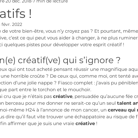
ore
20 déc. 2018
7 min de lecture
tifs !
5 févr. 2022
ce de votre bien-être, vous n’y croyez pas ? Et pourtant, même
ive, c’est ce qui peut vous aider à changer, à ne plus ruminer
i quelques pistes pour développer votre esprit créatif !
(e) créatif(ve) qui s’ignore ?
ceux qui ont tout acheté pensant réussir une magnifique aqua
tre une horrible croûte ? De ceux qui, comme moi, ont tenté av
tion d’une jolie nappe ? Fiasco complet : j’avais pu pénibl
ue part entre le torchon et le mouchoir. 
 cru que je n’étais pas 
créative
, persuadée qu’aucune fée cr
on berceau pour me donner ne serait-ce qu’un seul 
talent ar
c moi-même H24 à l’annonce de mon cancer, un 
cerveau qui
 dire qu’il faut vite trouver une échappatoire au risque de f
nfin affirmer que je suis une vraie 
créative
 !