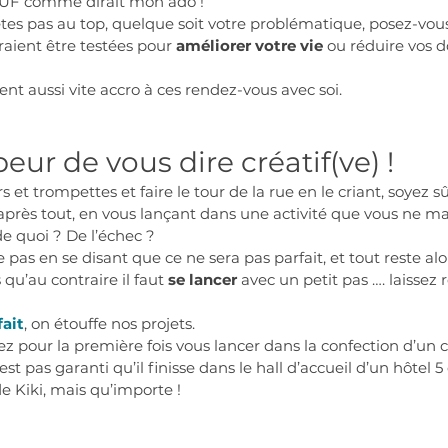
UF comme dirait mon ado !
êtes pas au top, quelque soit votre problématique, posez-vous
raient être testées pour 
améliorer votre vie
 ou réduire vos d
ient aussi vite accro à ces rendez-vous avec soi.
eur de vous dire créatif(ve) !
et trompettes et faire le tour de la rue en le criant, soyez s
u’après tout, en vous lançant dans une activité que vous ne maî
de quoi ? De l’échec ?
pas en se disant que ce ne sera pas parfait, et tout reste alo
 qu’au contraire il faut 
se lancer
 avec un petit pas …. laissez 
fait
, on étouffe nos projets. 
ez pour la première fois vous lancer dans la confection d’un 
’est pas garanti qu’il finisse dans le hall d’accueil d’un hôtel 5
de Kiki, mais qu’importe !