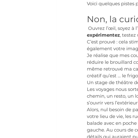
Voici quelques pistes p
Non, la curio
Ouvrez l’œil, soyez à 
expérimentez
, testez
C’est prouvé : cela stim
également votre imagi
Je réalise que mes cou
réduire le brouillard c
même retrouvé ma cart
créatif qu’est … le frigo
Un stage de théâtre de 
Les voyages nous sorte
chemin, un resto, un l
s’ouvrir vers l’extéri
Alors, nul besoin de pa
votre lieu de vie, les 
balade avec en poche u
gauche. Au cours de ce
détails qui auraient p