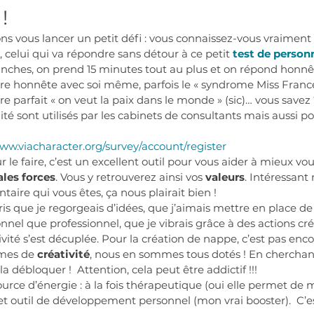
!
ons vous lancer un petit défi : vous connaissez-vous vraiment 
 celui qui va répondre sans détour à ce petit 
test de person
anches, on prend 15 minutes tout au plus et on répond honnê
être honnête avec soi même, parfois le « syndrome Miss Franc
re parfait « on veut la paix dans le monde » (sic)… vous savez ?
té sont utilisés par les cabinets de consultants mais aussi po
www.viacharacter.org/survey/account/register
le faire, c’est un excellent outil pour vous aider à mieux vou
ales forces
. Vous y retrouverez ainsi vos 
valeurs
. Intéressant 
ire qui vous êtes, ça nous plairait bien !
ris que je regorgeais d’idées, que j’aimais mettre en place d
nnel que professionnel, que je vibrais grâce à des actions cré
ité s’est décuplée. Pour la création de nappe, c’est pas encor
rmes de 
créativité
, nous en sommes tous dotés ! En cherchant 
, la débloquer !  Attention, cela peut être addictif !!!
urce d’énergie : à la fois thérapeutique (oui elle permet de 
) et outil de développement personnel (mon vrai booster).  C’e