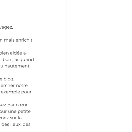
yagez, 
n mais enrichit 
bien aidée a 
… bon j’ai quand 
ieu hautement 
e blog.
hercher notre 
l exemple pour 
ssez par cœur 
pour une petite 
nez sur la 
des lieux, des 