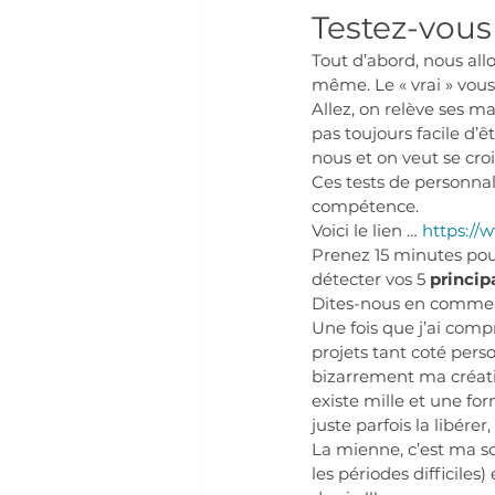
Testez-vous 
Tout d’abord, nous all
même. Le « vrai » vous,
Allez, on relève ses m
pas toujours facile d’
nous et on veut se croi
Ces tests de personnali
compétence. 
Voici le lien … 
https://
Prenez 15 minutes pour 
détecter vos 5 
princip
Dites-nous en commenta
Une fois que j’ai comp
projets tant coté perso
bizarrement ma créativ
existe mille et une fo
juste parfois la libérer
La mienne, c’est ma so
les périodes difficiles