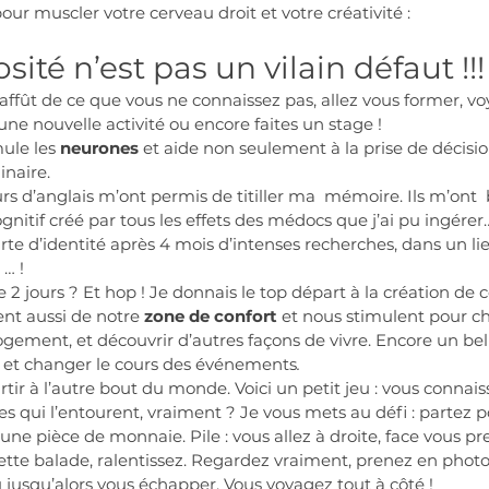
our muscler votre cerveau droit et votre créativité : 
sité n’est pas un vilain défaut !!!
l’affût de ce que vous ne connaissez pas, allez vous former, vo
 une nouvelle activité ou encore faites un stage !
ule les 
neurones
 et aide non seulement à la prise de décisio
naire.
rs d’anglais m’ont permis de titiller ma  mémoire. Ils m’ont  
ognitif créé par tous les effets des médocs que j’ai pu ingérer
e d’identité après 4 mois d’intenses recherches, dans un l
 … !
2 jours ? Et hop ! Je donnais le top départ à la création de c
nt aussi de notre 
zone de confort
 et nous stimulent pour c
ogement, et découvrir d’autres façons de vivre. Encore un be
eur et changer le cours des événements
. 
rtir à l’autre bout du monde. Voici un petit jeu : vous connai
rues qui l’entourent, vraiment ? Je vous mets au défi : partez 
ne pièce de monnaie. Pile : vous allez à droite, face vous pre
tte balade, ralentissez. Regardez vraiment, prenez en photo 
u jusqu’alors vous échapper. Vous voyagez tout à côté !