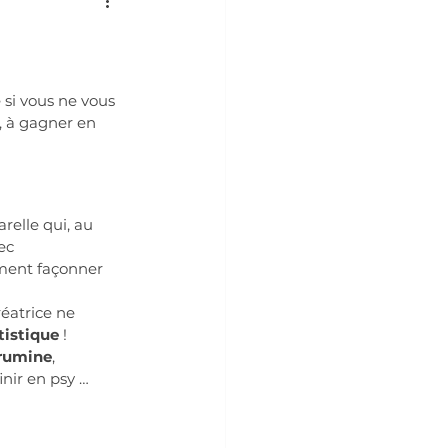
 si vous ne vous 
, à gagner en 
relle qui, au 
ec 
ement façonner 
éatrice ne 
tistique
 !
 rumine
, 
inir en psy …