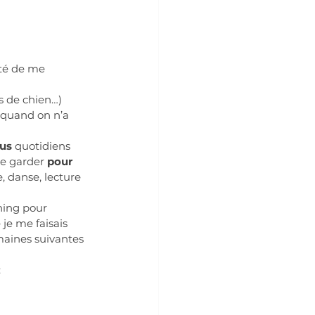
été de me 
s de chien…) 
 quand on n’a 
us 
quotidiens 
e garder 
pour 
, danse, lecture 
ning pour 
je me faisais 
maines suivantes 
: